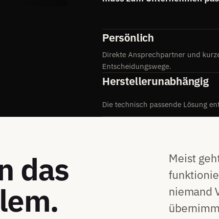
Persönlich
Direkte Ansprechpartner und kurz
Entscheidungswege.
Herstellerunabhängig
Die technisch passende Lösung ent
en das
Meist geh
funktioni
blem.
niemand V
übernimm